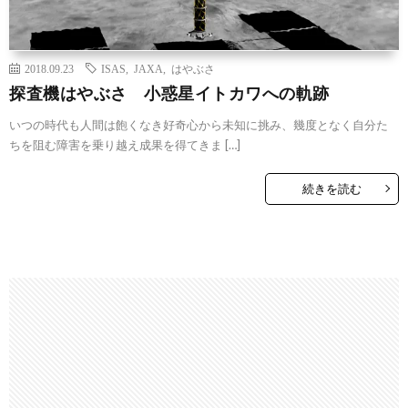
2018.09.23
ISAS
,
JAXA
,
はやぶさ
探査機はやぶさ 小惑星イトカワへの軌跡
いつの時代も人間は飽くなき好奇心から未知に挑み、幾度となく自分た
ちを阻む障害を乗り越え成果を得てきま […]
続きを読む