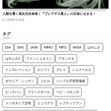
人類を導く高次元生命体！『プレアデス星人』の正体にせまる！
地球外生命体
タグ
ESA
ISAS
JAXA
MMO
MPO
NASA
はやぶさ
はやぶさ2
アインシュタイン
アヌンナキ
インフレーション
エジプト
グレイ
シュメール人
ゼカリア・シッチン
ニビル
ハッブル宇宙望遠鏡
ビッグバン
ブラックホール
ベピ・コロンボ
メソポタミア文明
リュウグウ
レプティリアン