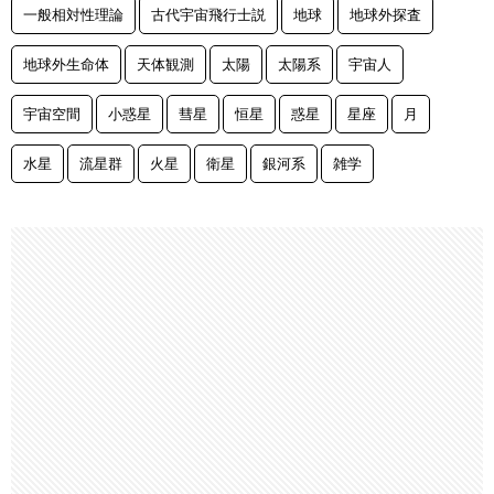
一般相対性理論
古代宇宙飛行士説
地球
地球外探査
地球外生命体
天体観測
太陽
太陽系
宇宙人
宇宙空間
小惑星
彗星
恒星
惑星
星座
月
水星
流星群
火星
衛星
銀河系
雑学