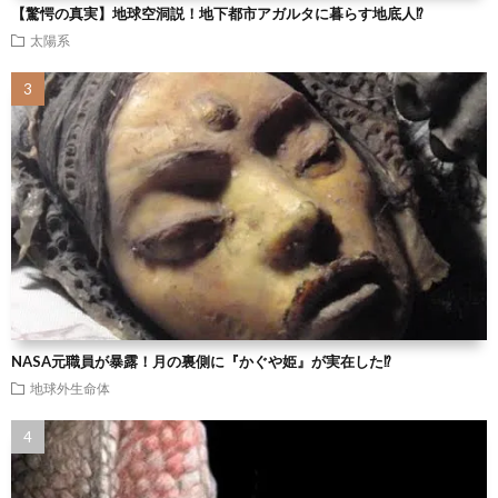
【驚愕の真実】地球空洞説！地下都市アガルタに暮らす地底人⁉
太陽系
NASA元職員が暴露！月の裏側に『かぐや姫』が実在した⁉
地球外生命体