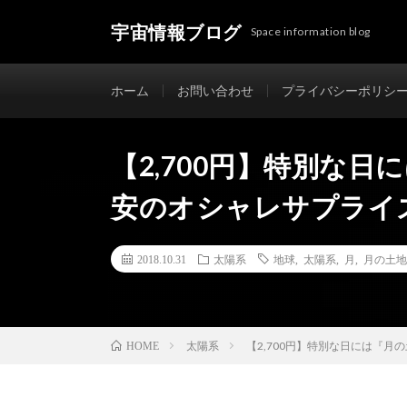
宇宙情報ブログ
Space information blog
ホーム
お問い合わせ
プライバシーポリシ
【2,700円】特別な
安のオシャレサプライ
2018.10.31
太陽系
地球
,
太陽系
,
月
,
月の土地
太陽系
【2,700円】特別な日には『
HOME