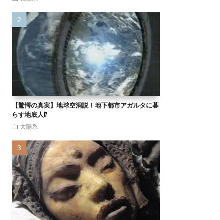
【驚愕の真実】地球空洞説！地下都市アガルタに暮
らす地底人⁉
太陽系