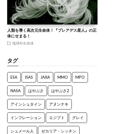
人類を導く高次元生命体！『プレアデス星人』の正
体にせまる！
地球外生命体
タグ
ESA
ISAS
JAXA
MMO
MPO
NASA
はやぶさ
はやぶさ2
アインシュタイン
アヌンナキ
インフレーション
エジプト
グレイ
シュメール人
ゼカリア・シッチン