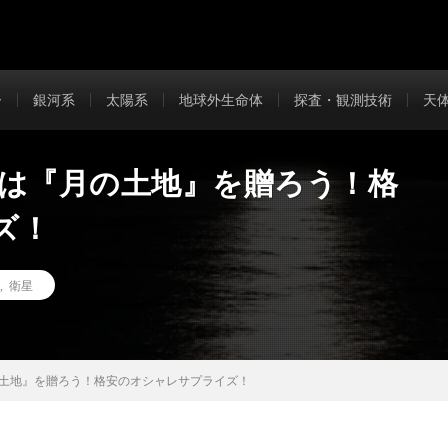
ー
銀河系
太陽系
地球外生命体
探査・観測技術
天
日には『月の土地』を贈ろう！格
ズ！
,
衛星
月の土地』を贈ろう！格安のオシャレサプライズ！