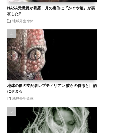
NASA元職員が暴露！月の裏側に『かぐや姫』が実
在した⁉
地球外生命体
地球の影の支配者レプティリアン 彼らの特徴と目的
にせまる
地球外生命体