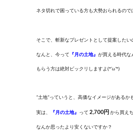
ネタ切れで困っている方も大勢おられるので
そこで、斬新なプレゼントとして提案したい
なんと、今って
『
月の土地
』
が買える時代な
もらう方は絶対ビックリしますよ(*’ω’*)
”土地”っていうと、高価なイメージがあるか
2,700円
実は、
『
月の土地
』
って
から買え
なんか思ったより安くないですか？