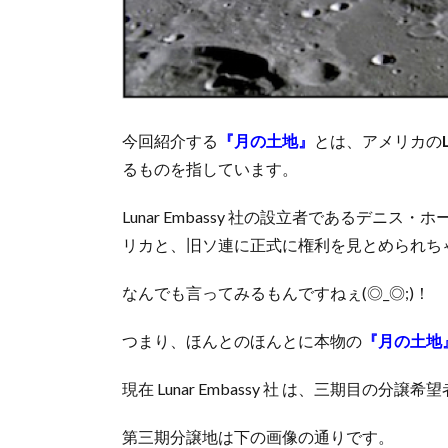
今回紹介する
『
月の土地
』
とは、アメリカの
るものを指しています。
Lunar Embassy 社の設立者であるデニ
リカと、旧ソ連に正式に権利を見とめられち
なんでも言ってみるもんですねぇ(◎_◎;)！
つまり、ほんとのほんとに本物の
『
月の土地
現在 Lunar Embassy 社 は、三期目の分譲
第三期分譲地は下の画像の通りです。