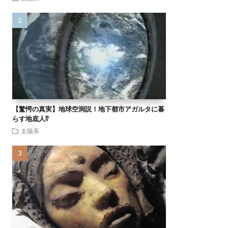
【驚愕の真実】地球空洞説！地下都市アガルタに暮
らす地底人⁉
太陽系