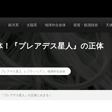
ー
銀河系
太陽系
地球外生命体
探査・観測技術
天
体！『プレアデス星人』の正体
,
プレアデス星人
,
レプティリアン
,
地球外生命体
！『プレアデス星人』の正体にせまる！