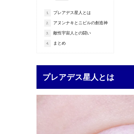
プレアデス星人とは
1.
アヌンナキとニビルの創造神
2.
敵性宇宙人との闘い
3.
まとめ
4.
プレアデス星人とは