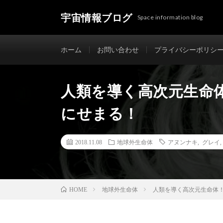
宇宙情報ブログ
Space information blog
ホーム
お問い合わせ
プライバシーポリシ
人類を導く高次元生命
にせまる！
2018.11.08
地球外生命体
アヌンナキ
,
グレイ
地球外生命体
人類を導く高次元生命体
HOME