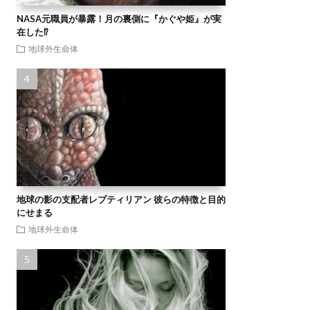
NASA元職員が暴露！月の裏側に『かぐや姫』が実
在した⁉
地球外生命体
地球の影の支配者レプティリアン 彼らの特徴と目的
にせまる
地球外生命体