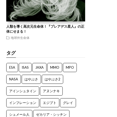
人類を導く高次元生命体！『プレアデス星人』の正
体にせまる！
地球外生命体
タグ
ESA
ISAS
JAXA
MMO
MPO
NASA
はやぶさ
はやぶさ2
アインシュタイン
アヌンナキ
インフレーション
エジプト
グレイ
シュメール人
ゼカリア・シッチン