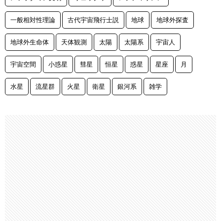
一般相対性理論
古代宇宙飛行士説
地球
地球外探査
地球外生命体
天体観測
太陽
太陽系
宇宙人
宇宙空間
小惑星
彗星
恒星
惑星
星座
月
水星
流星群
火星
衛星
銀河系
雑学