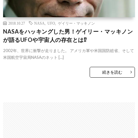
2018.10.27
NASA
,
UFO
,
ゲイリー・マッキノン
NASAをハッキングした男！ゲイリー・マッキノン
が語るUFOや宇宙人の存在とは⁉
2002年、世界に衝撃が走りました。 アメリカ軍や米国国防総省、そして
米国航空宇宙局NASAのネット […]
続きを読む