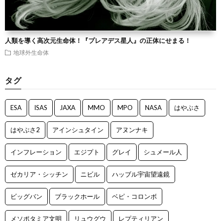
人類を導く高次元生命体！『プレアデス星人』の正体にせまる！
地球外生命体
タグ
ESA
ISAS
JAXA
MMO
MPO
NASA
はやぶさ
はやぶさ2
アインシュタイン
アヌンナキ
インフレーション
エジプト
グレイ
シュメール人
ゼカリア・シッチン
ニビル
ハッブル宇宙望遠鏡
ビッグバン
ブラックホール
ベピ・コロンボ
メソポタミア文明
リュウグウ
レプティリアン