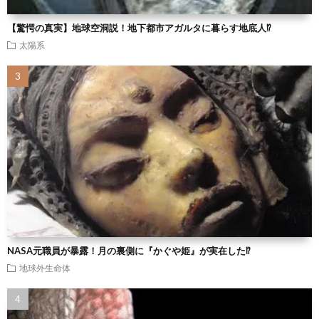
【驚愕の真実】地球空洞説！地下都市アガルタに暮らす地底人⁉
太陽系
NASA元職員が暴露！月の裏側に『かぐや姫』が実在した⁉
地球外生命体