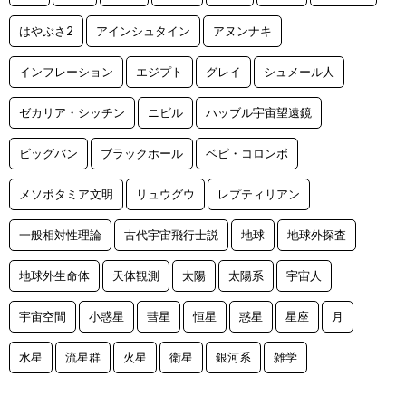
はやぶさ2
アインシュタイン
アヌンナキ
インフレーション
エジプト
グレイ
シュメール人
ゼカリア・シッチン
ニビル
ハッブル宇宙望遠鏡
ビッグバン
ブラックホール
ベピ・コロンボ
メソポタミア文明
リュウグウ
レプティリアン
一般相対性理論
古代宇宙飛行士説
地球
地球外探査
地球外生命体
天体観測
太陽
太陽系
宇宙人
宇宙空間
小惑星
彗星
恒星
惑星
星座
月
水星
流星群
火星
衛星
銀河系
雑学