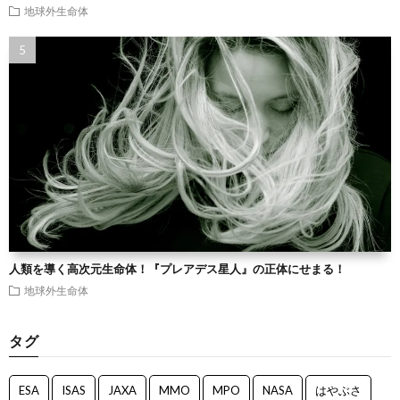
地球外生命体
人類を導く高次元生命体！『プレアデス星人』の正体にせまる！
地球外生命体
タグ
ESA
ISAS
JAXA
MMO
MPO
NASA
はやぶさ