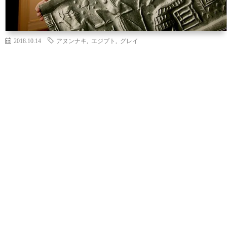
2018.10.14
アヌンナキ
,
エジプト
,
グレイ