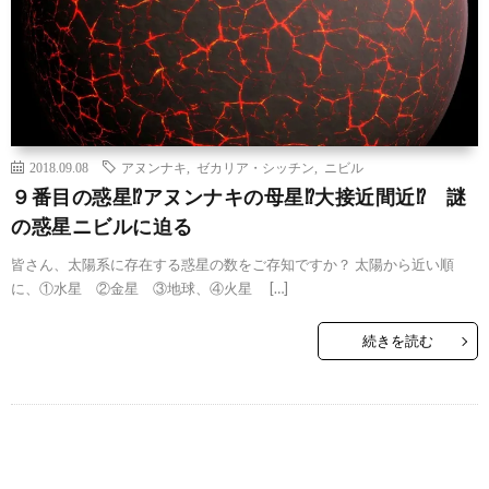
2018.09.08
アヌンナキ
,
ゼカリア・シッチン
,
ニビル
９番目の惑星⁉アヌンナキの母星⁉大接近間近⁉ 謎
の惑星ニビルに迫る
皆さん、太陽系に存在する惑星の数をご存知ですか？ 太陽から近い順
に、①水星 ②金星 ③地球、④火星 […]
続きを読む