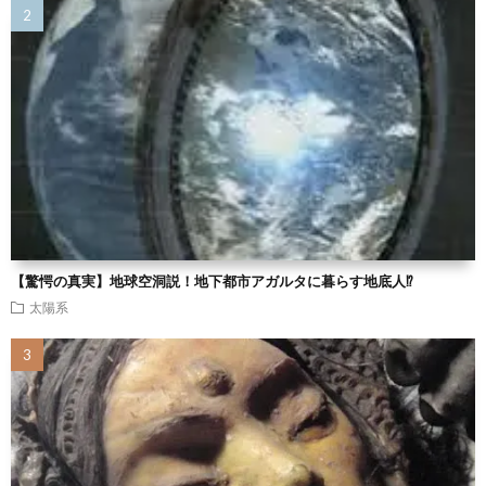
【驚愕の真実】地球空洞説！地下都市アガルタに暮らす地底人⁉
太陽系