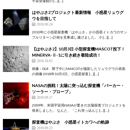
宇宙望遠鏡の […][…]
はやぶさ2プロジェクト最新情報 小惑星リュウグ
ウを目指して
2018.09.24
2010年に小惑星探査機「はやぶさ」が小惑星イトカワのサン
プルリターン計画を見事成し遂げました。 小 […][…]
【はやぶさ2】10月3日 小型探査機MASCOT投下！
MINERVA-Ⅱ-1に引き続き着陸成功！
2018.10.03
画像：DLR 降下中にMASCOTが撮影したリュウグウの表面
の画像 2018年10月3日、小惑星探査 […][…]
NASAの挑戦！太陽に突っ込む探査機「パーカー・
ソーラー・プローブ」
2018.09.27
2009年、米国宇宙局NASAが驚きの太陽探査プロジェクトを
発表しました。 なんと、「これ突っ込んじ […][…]
探査機はやぶさ 小惑星イトカワへの軌跡
2018.09.23