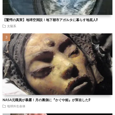
【驚愕の真実】地球空洞説！地下都市アガルタに暮らす地底人⁉
太陽系
NASA元職員が暴露！月の裏側に『かぐや姫』が実在した⁉
地球外生命体