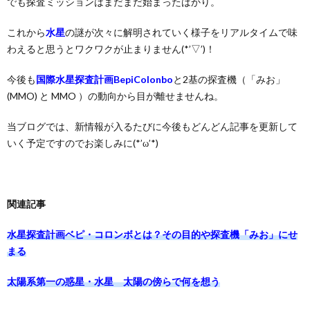
でも探査ミッションはまだまだ始まったばかり。
これから
水星
の謎が次々に解明されていく様子をリアルタイムで味
わえると思うとワクワクが止まりません(*’▽’)！
今後も
国際水星探査計画BepiColonbo
と2基の探査機（「みお」
(MMO) と MMO ）の動向から目が離せませんね。
当ブログでは、新情報が入るたびに今後もどんどん記事を更新して
いく予定ですのでお楽しみに(*’ω’*)
関連記事
水星探査計画ベピ・コロンボとは？その目的や探査機「みお」にせ
まる
太陽系第一の惑星・水星 太陽の傍らで何を想う