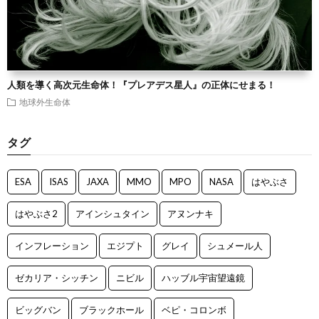
人類を導く高次元生命体！『プレアデス星人』の正体にせまる！
地球外生命体
タグ
ESA
ISAS
JAXA
MMO
MPO
NASA
はやぶさ
はやぶさ2
アインシュタイン
アヌンナキ
インフレーション
エジプト
グレイ
シュメール人
ゼカリア・シッチン
ニビル
ハッブル宇宙望遠鏡
ビッグバン
ブラックホール
ベピ・コロンボ