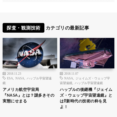
探査・観測技術
カテゴリの最新記事
2018.11.23
2018.11.07
ESA
,
NASA
,
ハッブル宇宙望遠
NASA
,
ジェイムズ・ウェッブ宇
鏡
宙望遠鏡
,
ハッブル宇宙望遠鏡
アメリカ航空宇宙局
ハッブルの後継機『ジェイム
『NASA』とは？謎多きその
ズ・ウェッブ宇宙望遠鏡』と
実態にせまる
は⁉新時代の技術の粋を見
よ！