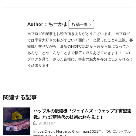
Author：ちーかま
投稿一覧
当ブログの記事をお読み頂きありがとうございます。 当ブログ
では宇宙大好きの私がすごい！面白い！と思ったことを主観、客
観織り交ぜながら、最新のHOTな話題から昔から気になってた
あんなことやこんなことまで幅広く取りあげていきます！ この
ブログを見て下さった皆様に、宇宙の魅力を存分に伝えられるよ
う頑張ります！
関連する記事
ハッブルの後継機『ジェイムズ・ウェッブ宇宙望遠
鏡』とは⁉新時代の技術の粋を見よ！
2018.11.07
Image:Credit: Northrop Grumman 2021年、ついにハッブル