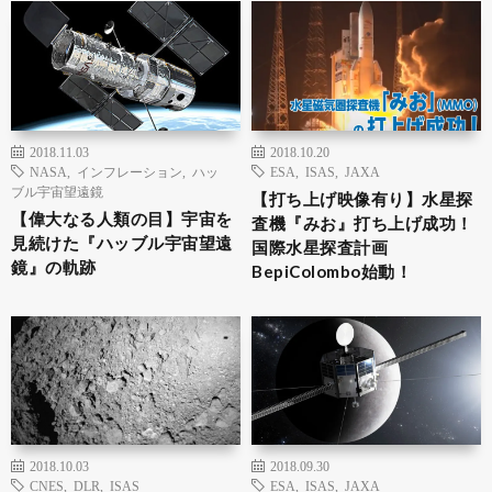
2018.11.03
2018.10.20
NASA
,
インフレーション
,
ハッ
ESA
,
ISAS
,
JAXA
ブル宇宙望遠鏡
【打ち上げ映像有り】水星探
【偉大なる人類の目】宇宙を
査機『みお』打ち上げ成功！
見続けた『ハッブル宇宙望遠
国際水星探査計画
鏡』の軌跡
BepiColombo始動！
2018.10.03
2018.09.30
CNES
,
DLR
,
ISAS
ESA
,
ISAS
,
JAXA