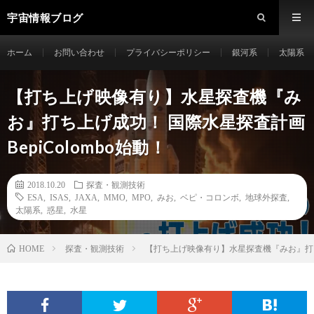
宇宙情報ブログ
ホーム
お問い合わせ
プライバシーポリシー
銀河系
太陽系
【打ち上げ映像有り】水星探査機『み
お』打ち上げ成功！ 国際水星探査計画
BepiColombo始動！
2018.10.20
探査・観測技術
ESA
,
ISAS
,
JAXA
,
MMO
,
MPO
,
みお
,
ベピ・コロンボ
,
地球外探査
,
太陽系
,
惑星
,
水星
探査・観測技術
【打ち上げ映像有り】水星探査機『みお』打ち上
HOME