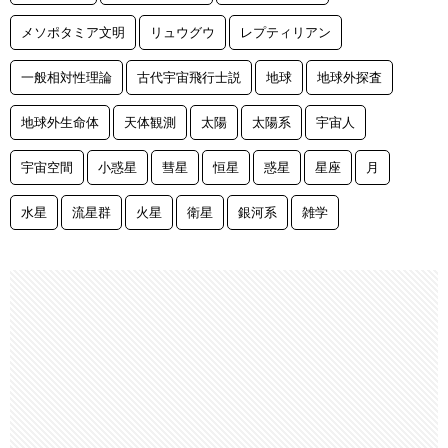
メソポタミア文明
リュウグウ
レプティリアン
一般相対性理論
古代宇宙飛行士説
地球
地球外探査
地球外生命体
天体観測
太陽
太陽系
宇宙人
宇宙空間
小惑星
彗星
恒星
惑星
星座
月
水星
流星群
火星
衛星
銀河系
雑学