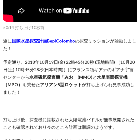
50:14 打ち上げ10秒前
遂に
国際水星探査計画BepiColombo
の探査ミッションが始動しまし
た！
予定通り、2018年10月19日(金) 22時45分28秒 (現地時間) （10月20
日(土) 10時45分28秒(日本時間)）にフランス領ギアナのギアナ宇宙
センターから
水星磁気探査機「みお」(MMO)
と
水星表面探査機
（MPO）
を乗せた
アリアン5型ロケット
が打ち上げられ見事成功し
ました！
打ち上げ後、探査機に搭載された太陽電池パドルが無事展開された
ことも確認されており今のところ計画は順調のようです。